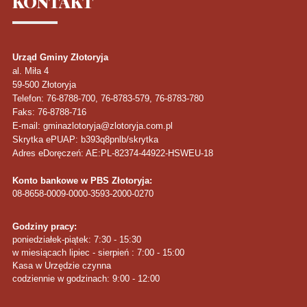
KONTAKT
Urząd Gminy Złotoryja
al. Miła 4
59-500
Złotoryja
Telefon
: 76-8788-700, 76-8783-579, 76-8783-780
Faks
: 76-8788-716
E-mail: gminazlotoryja@zlotoryja.com.pl
Skrytka ePUAP: b393q8pnlb/skrytka
Adres eDoręczeń: AE:PL-82374-44922-HSWEU-18
Konto bankowe w PBS Złotoryja:
08-8658-0009-0000-3593-2000-0270
Godziny pracy:
poniedziałek-piątek: 7:30 - 15:30
w miesiącach lipiec - sierpień : 7:00 - 15:00
Kasa w Urzędzie czynna
codziennie w godzinach: 9:00 - 12:00