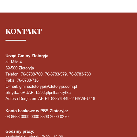
KONTAKT
Urząd Gminy Złotoryja
al. Miła 4
59-500
Złotoryja
Telefon
: 76-8788-700, 76-8783-579, 76-8783-780
Faks
: 76-8788-716
E-mail: gminazlotoryja@zlotoryja.com.pl
Skrytka ePUAP: b393q8pnlb/skrytka
Adres eDoręczeń: AE:PL-82374-44922-HSWEU-18
Konto bankowe w PBS Złotoryja:
08-8658-0009-0000-3593-2000-0270
Godziny pracy: