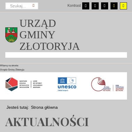
Kontrast
URZĄD
GMINY
ZŁOTORYJA
Witamy na stronie
Witamy na stronie
Witamy na stronie
Urzędu Gminy Złotoryja
Urzędu Gminy Złotoryja
Urzędu Gminy Złotoryja
Jesteś tutaj:
Strona główna
AKTUALNOŚCI