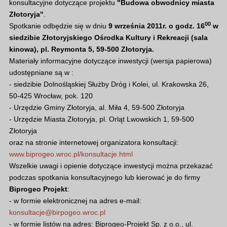
konsultacyjne dotyczące projektu
"Budowa obwodnicy miasta
Złotoryja"
.
00
Spotkanie odbędzie się w dniu
9 września 2011r. o godz. 16
w
siedzibie Złotoryjskiego Ośrodka Kultury i Rekreacji (sala
kinowa), pl. Reymonta 5, 59-500 Złotoryja.
Materiały informacyjne dotyczące inwestycji (wersja papierowa)
udostępniane są w :
- siedzibie Dolnośląskiej Służby Dróg i Kolei, ul. Krakowska 26,
50-425 Wrocław, pok. 120
- Urzędzie Gminy Złotoryja, al. Miła 4, 59-500 Złotoryja
- Urzędzie Miasta Złotoryja, pl. Orląt Lwowskich 1, 59-500
Złotoryja
oraz na stronie internetowej organizatora konsultacji:
www.biprogeo.wroc.pl/konsultacje.html
Wszelkie uwagi i opienie dotyczące inwestycji można przekazać
podczas spotkania konsultacyjnego lub kierować je do firmy
Biprogeo Projekt
:
- w formie elektronicznej na adres e-mail:
konsultacje@birpogeo.wroc.pl
- w formie listów na adres: Biprogeo-Projekt Sp. z o.o., ul.