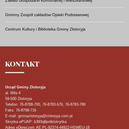
Zakład Gospodarki Komunalnej i Mieszkaniowej
Gminny Zespół zakładów Opieki Podstawowej
Centrum Kultury i Biblioteka Gminy Złotoryja
KONTAKT
Urząd Gminy Złotoryja
al. Miła 4
59-500
Złotoryja
Telefon
: 76-8788-700, 76-8783-579, 76-8783-780
Faks
: 76-8788-716
E-mail: gminazlotoryja@zlotoryja.com.pl
Skrytka ePUAP: b393q8pnlb/skrytka
Adres eDoręczeń: AE:PL-82374-44922-HSWEU-18