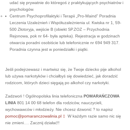
udać się prywatnie do któregoś z praktykujących psychiatrów i
psychologów.
Centrum Psychoprofilaktyki i Terapii „Pro-Maind” Poradnia
Leczenia Uzależnień i Współuzależnienia ul. Kwiska nr 1, 59-
500 Złotoryja, wejście B (obiekt SP.ZOZ – Przychodnia
Rejonowa, pok nr 64- była apteka). Rejestracja w godzinach
otwarcia poradni osobiście lub telefonicznie nr 694 949 317.
Poradnia czynna jest w poniedziałki i piątki.
Jeśli podejrzewasz i martwisz się, że Twoje dziecko pije alkohol
lub używa narkotyków i chciałbyś się dowiedzieć, jak doradzić
rodzicom, których dzieci sięgają po alkohol czy narkotyki.
Zadzwoń ! Ogólnopolska linia telefoniczna
POMARAŃCZOWA
LINIA
801 14 00 68 telefon dla rodziców, nauczycieli,
wychowawców i młodzieży. Nie chcesz dzwonić ? to napisz
pomoc@pomaranczowalinia.pl
W każdym razie samo nic się
nie zmieni…. Zacznij działać!!