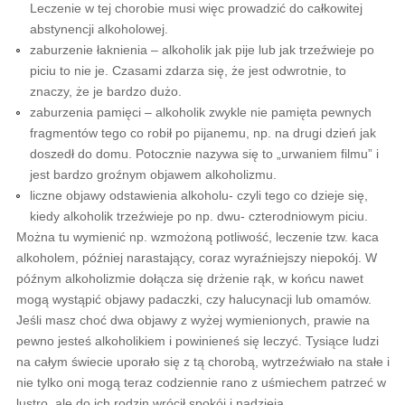
Leczenie w tej chorobie musi więc prowadzić do całkowitej
abstynencji alkoholowej.
zaburzenie łaknienia – alkoholik jak pije lub jak trzeźwieje po
piciu to nie je. Czasami zdarza się, że jest odwrotnie, to
znaczy, że je bardzo dużo.
zaburzenia pamięci – alkoholik zwykle nie pamięta pewnych
fragmentów tego co robił po pijanemu, np. na drugi dzień jak
doszedł do domu. Potocznie nazywa się to „urwaniem filmu” i
jest bardzo groźnym objawem alkoholizmu.
liczne objawy odstawienia alkoholu- czyli tego co dzieje się,
kiedy alkoholik trzeźwieje po np. dwu- czterodniowym piciu.
Można tu wymienić np. wzmożoną potliwość, leczenie tzw. kaca
alkoholem, później narastający, coraz wyraźniejszy niepokój. W
późnym alkoholizmie dołącza się drżenie rąk, w końcu nawet
mogą wystąpić objawy padaczki, czy halucynacji lub omamów.
Jeśli masz choć dwa objawy z wyżej wymienionych, prawie na
pewno jesteś alkoholikiem i powinieneś się leczyć. Tysiące ludzi
na całym świecie uporało się z tą chorobą, wytrzeźwiało na stałe i
nie tylko oni mogą teraz codziennie rano z uśmiechem patrzeć w
lustro, ale do ich rodzin wrócił spokój i nadzieja.