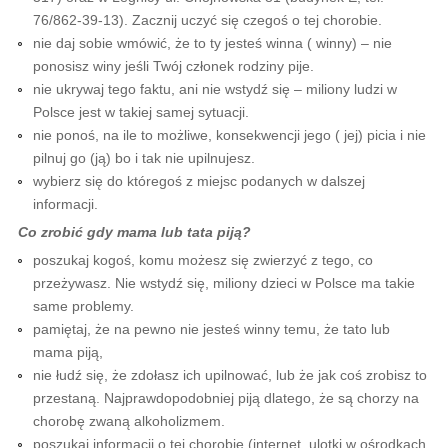
76/862-39-13). Zacznij uczyć się czegoś o tej chorobie.
nie daj sobie wmówić, że to ty jesteś winna ( winny) – nie
ponosisz winy jeśli Twój członek rodziny pije.
nie ukrywaj tego faktu, ani nie wstydź się – miliony ludzi w
Polsce jest w takiej samej sytuacji.
nie ponoś, na ile to możliwe, konsekwencji jego ( jej) picia i nie
pilnuj go (ją) bo i tak nie upilnujesz.
wybierz się do któregoś z miejsc podanych w dalszej
informacji.
Co zrobić gdy mama lub tata piją?
poszukaj kogoś, komu możesz się zwierzyć z tego, co
przeżywasz. Nie wstydź się, miliony dzieci w Polsce ma takie
same problemy.
pamiętaj, że na pewno nie jesteś winny temu, że tato lub
mama piją,
nie łudź się, że zdołasz ich upilnować, lub że jak coś zrobisz to
przestaną. Najprawdopodobniej piją dlatego, że są chorzy na
chorobę zwaną alkoholizmem.
poszukaj informacji o tej chorobie (internet, ulotki w ośrodkach