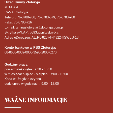
Urząd Gminy Złotoryja
al. Miła 4
59-500
Złotoryja
Telefon
: 76-8788-700, 76-8783-579, 76-8783-780
Faks
: 76-8788-716
E-mail: gminazlotoryja@zlotoryja.com.pl
Skrytka ePUAP: b393q8pnlb/skrytka
Adres eDoręczeń: AE:PL-82374-44922-HSWEU-18
Konto bankowe w PBS Złotoryja:
08-8658-0009-0000-3593-2000-0270
Godziny pracy:
poniedziałek-piątek: 7:30 - 15:30
w miesiącach lipiec - sierpień : 7:00 - 15:00
Kasa w Urzędzie czynna
codziennie w godzinach: 9:00 - 12:00
WAŻNE
INFORMACJE