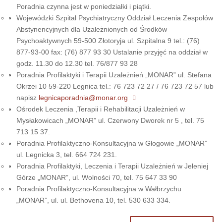
Poradnia czynna jest w poniedziałki i piątki.
Wojewódzki Szpital Psychiatryczny Oddział Leczenia Zespołów
Abstynencyjnych dla Uzależnionych od Środków
Psychoaktywnych 59-500 Złotoryja ul. Szpitalna 9 tel.: (76)
877-93-00 fax: (76) 877 93 30 Ustalanie przyjęć na oddział w
godz. 11.30 do 12.30 tel. 76/877 93 28
Poradnia Profilaktyki i Terapii Uzależnień „MONAR” ul. Stefana
Okrzei 10 59-220 Legnica tel.: 76 723 72 27 / 76 723 72 57 lub
napisz
legnicaporadnia@monar.org
Ośrodek Leczenia ,Terapii i Rehabilitacji Uzależnień w
Mysłakowicach „MONAR” ul. Czerwony Dworek nr 5 , tel. 75
713 15 37.
Poradnia Profilaktyczno-Konsultacyjna w Głogowie „MONAR”
ul. Legnicka 3, tel. 664 724 231.
Poradnia Profilaktyki, Leczenia i Terapii Uzależnień w Jeleniej
Górze „MONAR”, ul. Wolności 70, tel. 75 647 33 90
Poradnia Profilaktyczno-Konsultacyjna w Wałbrzychu
„MONAR”, ul. ul. Bethovena 10, tel. 530 633 334.