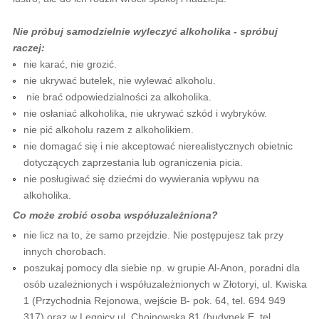
Nie próbuj samodzielnie wyleczyć alkoholika - spróbuj
raczej:
nie karać, nie grozić.
nie ukrywać butelek, nie wylewać alkoholu.
nie brać odpowiedzialności za alkoholika.
nie osłaniać alkoholika, nie ukrywać szkód i wybryków.
nie pić alkoholu razem z alkoholikiem.
nie domagać się i nie akceptować nierealistycznych obietnic
dotyczących zaprzestania lub ograniczenia picia.
nie posługiwać się dziećmi do wywierania wpływu na
alkoholika.
Co może zrobić osoba współuzależniona?
nie licz na to, że samo przejdzie. Nie postępujesz tak przy
innych chorobach.
poszukaj pomocy dla siebie np. w grupie Al-Anon, poradni dla
osób uzależnionych i współuzależnionych w Złotoryi, ul. Kwiska
1 (Przychodnia Rejonowa, wejście B- pok. 64, tel. 694 949
317) oraz w Legnicy ul. Chojnowska 81 (budynek E, tel.