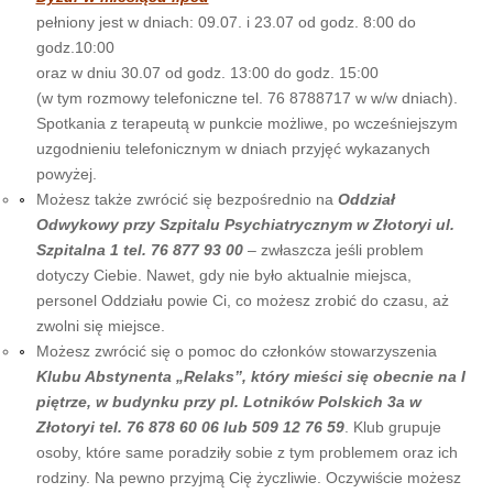
pełniony jest w dniach: 09.07. i 23.07 od godz. 8:00 do
godz.10:00
oraz w dniu 30.07 od godz. 13:00 do godz. 15:00
(w tym rozmowy telefoniczne tel. 76 8788717 w w/w dniach).
Spotkania z terapeutą w punkcie możliwe, po wcześniejszym
uzgodnieniu telefonicznym w dniach przyjęć wykazanych
powyżej.
Możesz także zwrócić się bezpośrednio na
Oddział
Odwykowy przy Szpitalu Psychiatrycznym w Złotoryi ul.
Szpitalna 1 tel. 76 877 93 00
– zwłaszcza jeśli problem
dotyczy Ciebie. Nawet, gdy nie było aktualnie miejsca,
personel Oddziału powie Ci, co możesz zrobić do czasu, aż
zwolni się miejsce.
Możesz zwrócić się o pomoc do członków stowarzyszenia
Klubu Abstynenta „Relaks”, który mieści się obecnie na I
piętrze, w budynku przy pl. Lotników Polskich 3a w
Złotoryi tel. 76 878 60 06 lub 509 12 76 59
. Klub grupuje
osoby, które same poradziły sobie z tym problemem oraz ich
rodziny. Na pewno przyjmą Cię życzliwie. Oczywiście możesz