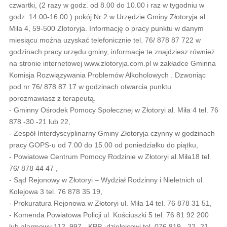
czwartki, (2 razy w godz. od 8.00 do 10.00 i raz w tygodniu w
godz. 14.00-16.00 ) pokój Nr 2 w Urzędzie Gminy Złotoryja al.
Miła 4, 59-500 Złotoryja. Informację o pracy punktu w danym
miesiącu można uzyskać telefonicznie tel. 76/ 878 87 722 w
godzinach pracy urzędu gminy, informacje te znajdziesz również
na stronie internetowej www.zlotoryja.com.pl w zakładce Gminna
Komisja Rozwiązywania Problemów Alkoholowych . Dzwoniąc
pod nr 76/ 878 87 17 w godzinach otwarcia punktu
porozmawiasz z terapeutą.
- Gminny Ośrodek Pomocy Społecznej w Złotoryi al. Miła 4 tel. 76
878 -30 -21 lub 22,
- Zespół Interdyscyplinarny Gminy Złotoryja czynny w godzinach
pracy GOPS-u od 7.00 do 15.00 od poniedziałku do piątku,
- Powiatowe Centrum Pomocy Rodzinie w Złotoryi al.Miła18 tel.
76/ 878 44 47 ,
- Sąd Rejonowy w Złotoryi – Wydział Rodzinny i Nieletnich ul.
Kolejowa 3 tel. 76 878 35 19,
- Prokuratura Rejonowa w Złotoryi ul. Miła 14 tel. 76 878 31 51,
- Komenda Powiatowa Policji ul. Kościuszki 5 tel. 76 81 92 200
lub alarmowy 112, 997 - KPP- dzielnicowi tel. 076 819 - 22 -21