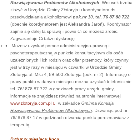
Rozwiązywania Problemów Alkoholowych
. Wniosek trzeba
złożyć w Urzędzie Gminy Złotoryja u koordynatora ds.
przeciwdziałania alkoholizmowi
pok.nr 10, tel. 76 87 88 722
.
(obecnie koordynatorem jest Aleksandra Jaroń). Koordynator
zajmie się dalej tą sprawą i powie Ci co możesz zrobić.
Zagwarantuje Ci także dyskrecję.
Możesz uzyskać pomoc administracyjno-prawną i
psychoterapeutyczną w punkcie konsultacyjnym dla osób
uzależnionych i ich rodzin oraz ofiar przemocy, który czynny
jest w trzy razy w miesiącu w czwartki w Urzędzie Gminy
Złotoryja al. Miła 4, 59-500 Złotoryja (pok. nr 2). Informację o
pracy punktu w danym miesiącu można uzyskać telefonicznie
tel. 76/ 878 87 722 w godzinach pracy urzędu gminy,
informacje te znajdziesz również na stronie internetowej
www.zlotoryja.com.pl
w zakładce
Gminna Komisja
Rozwiązywania Problemów Alkoholowych
. Dzwoniąc pod nr
76/ 878 87 17 w godzinach otwarcia punktu porozmawiasz z
terapeutą.
Dyżur w miesiącu lipcu