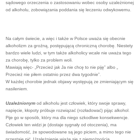
sądowego orzeczenia o zastosowaniu wobec osoby uzależnionej
od alkoholu, zobowiązania poddania się leczeniu odwykowemu.
Na całym świecie, a więc i także w Polsce uważa się obecnie
alkoholizm za groźną, postępującą chroniczną chorobę. Niestety
bardzo wiele ludzi, w tym także alkoholicy wcale nie uważa tego
za chorobę, tylko za problem woli.
Mawiają więc- „Przecież jak Ja nie chcę to nie piję” albo „
Przecież nie piłem ostatnio przez dwa tygodnie”.
W każdej chorobie jednak objawy występują ze zmieniającym się
nasileniem.
Uzależnionym
od alkoholu jest człowiek, który swoje sprawy,
napięcie, kłopoty próbuje rozwiązać (rozładować) pijąc alkohol.
Pije go w sposób, który ma dla niego szkodliwe konsekwencje.
Człowiek ten widzi je (dostaje sygnały od otoczenia), ma
świadomość, że spowodowane są jego piciem, a mimo tego nie
przestaje pić. Uzależnienie wiąże się z niemożnością