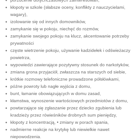
porzucenie dotychczasowych zainteresowań,
kłopoty w szkole (słabsze oceny, konflikty z nauczycielami,
wagary),
izolowanie się od innych domowników,
zamykanie się w pokoju, niechęć do rozmów,
zamykanie swojego pokoju na klucz, akcentowanie potrzeby
prywatności
częste wietrzenie pokoju, używanie kadzidełek i odświeżaczy
powietrza,
wypowiedzi zawierające pozytywny stosunek do narkotyków,
zmiana grona przyjaciół, zwłaszcza na starszych od siebie,
krótkie rozmowy telefoniczne prowadzone półsłówkami,
późne powroty lub nagłe wyjścia z domu,
bunt, łamanie obowiązujących w domu zasad,
kłamstwa, wynoszenie wartościowych przedmiotów z domu,
powtarzające się zgłaszanie przez dziecko zgubienia lub
kradzieży przez rówieśników drobnych sum pieniędzy,
kłopoty z koncentracją, • zmiany w porach spania,
nadmierne reakcje na krytykę lub niewielkie nawet
niepowodzenia.