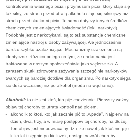
kontrolowania własnego picia i przymusem picia, który staje się
tak silny, że strach przed utratą alkoholu staje się silniejszy niż
strach przed skutkami picia. To samo dotyczy innych środków
chemicznych zmieniających świadomość (leki, narkotyki).
Podobnie jest z narkotykami, są to też substancje chemiczne
zmieniające nastrój u osoby zażywającej. Ale jednocześnie
bardzo szybko uzależniające. Mechanizmy uzależnienia są
identyczne. Różnica polega na tym, że narkomania jest
traktowana w naszym społeczeństwie jako większe zło. A
zarazem skutki zdrowotne zażywania szczególnie narkotyków
twardych są bardziej dotkliwe dla organizmu. Po narkotyk sięga
się dużo wcześniej niż po alkohol (moda na wąchanie).
Alkoholik
to nie jest ktoś, kto pije codziennie. Pierwszy ważny
objaw tej choroby to utrata kontroli nad piciem.
alkoholik to ktoś, kto jak zacznie pić to „wpada”. Najpierw na
dzień, dwa, trzy, a w miarę postępów tej choroby, na dłużej.
Ten objaw jest nieodwracalny- tzn. że nawet jak ktoś nie pije
kilka lat i sięgnie po kieliszek, nastąpi nawrót choroby.