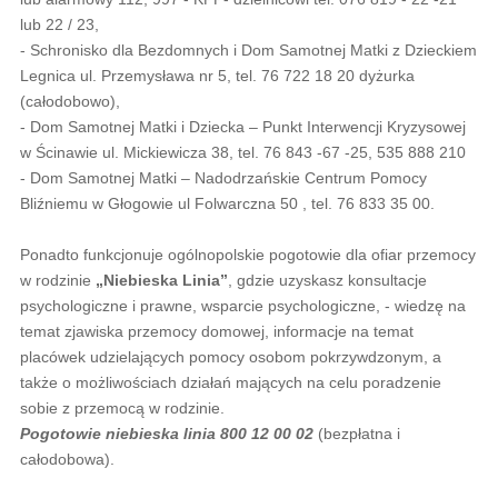
lub 22 / 23,
- Schronisko dla Bezdomnych i Dom Samotnej Matki z Dzieckiem
Legnica ul. Przemysława nr 5, tel. 76 722 18 20 dyżurka
(całodobowo),
- Dom Samotnej Matki i Dziecka – Punkt Interwencji Kryzysowej
w Ścinawie ul. Mickiewicza 38, tel. 76 843 -67 -25, 535 888 210
- Dom Samotnej Matki – Nadodrzańskie Centrum Pomocy
Bliźniemu w Głogowie ul Folwarczna 50 , tel. 76 833 35 00.
Ponadto funkcjonuje ogólnopolskie pogotowie dla ofiar przemocy
w rodzinie
„Niebieska Linia”
, gdzie uzyskasz konsultacje
psychologiczne i prawne, wsparcie psychologiczne, - wiedzę na
temat zjawiska przemocy domowej, informacje na temat
placówek udzielających pomocy osobom pokrzywdzonym, a
także o możliwościach działań mających na celu poradzenie
sobie z przemocą w rodzinie.
Pogotowie niebieska linia 800 12 00 02
(bezpłatna i
całodobowa).