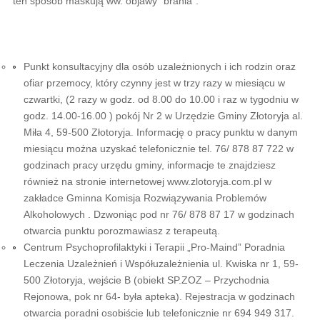
ten sposób maskują ww. objawy "brania".
Punkt konsultacyjny dla osób uzależnionych i ich rodzin oraz
ofiar przemocy, który czynny jest w trzy razy w miesiącu w
czwartki, (2 razy w godz. od 8.00 do 10.00 i raz w tygodniu w
godz. 14.00-16.00 ) pokój Nr 2 w Urzędzie Gminy Złotoryja al.
Miła 4, 59-500 Złotoryja. Informację o pracy punktu w danym
miesiącu można uzyskać telefonicznie tel. 76/ 878 87 722 w
godzinach pracy urzędu gminy, informacje te znajdziesz
również na stronie internetowej www.zlotoryja.com.pl w
zakładce Gminna Komisja Rozwiązywania Problemów
Alkoholowych . Dzwoniąc pod nr 76/ 878 87 17 w godzinach
otwarcia punktu porozmawiasz z terapeutą.
Centrum Psychoprofilaktyki i Terapii „Pro-Maind” Poradnia
Leczenia Uzależnień i Współuzależnienia ul. Kwiska nr 1, 59-
500 Złotoryja, wejście B (obiekt SP.ZOZ – Przychodnia
Rejonowa, pok nr 64- była apteka). Rejestracja w godzinach
otwarcia poradni osobiście lub telefonicznie nr 694 949 317.