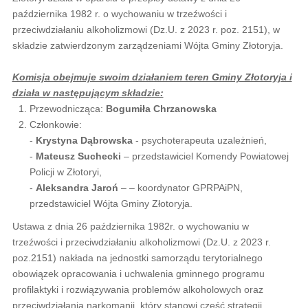
października 1982 r. o wychowaniu w trzeźwości i
przeciwdziałaniu alkoholizmowi (Dz.U. z 2023 r. poz. 2151), w
składzie zatwierdzonym zarządzeniami Wójta Gminy Złotoryja.
Komisja obejmuje swoim działaniem teren Gminy Złotoryja i
działa w następującym składzie:
Przewodnicząca:
Bogumiła Chrzanowska
Członkowie:
-
Krystyna Dąbrowska
- psychoterapeuta uzależnień,
-
Mateusz Suchecki
– przedstawiciel Komendy Powiatowej
Policji w Złotoryi,
-
Aleksandra Jaroń
– – koordynator GPRPAiPN,
przedstawiciel Wójta Gminy Złotoryja.
Ustawa z dnia 26 października 1982r. o wychowaniu w
trzeźwości i przeciwdziałaniu alkoholizmowi (Dz.U. z 2023 r.
poz.2151) nakłada na jednostki samorządu terytorialnego
obowiązek opracowania i uchwalenia gminnego programu
profilaktyki i rozwiązywania problemów alkoholowych oraz
przeciwdziałania narkomanii, który stanowi część strategii