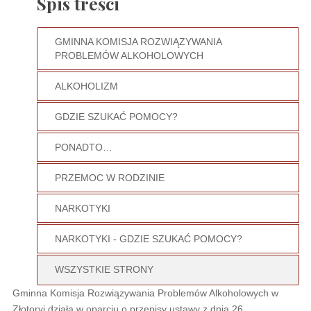
Spis treści
GMINNA KOMISJA ROZWIĄZYWANIA
PROBLEMÓW ALKOHOLOWYCH
ALKOHOLIZM
GDZIE SZUKAĆ POMOCY?
PONADTO…
PRZEMOC W RODZINIE
NARKOTYKI
NARKOTYKI - GDZIE SZUKAĆ POMOCY?
WSZYSTKIE STRONY
Gminna Komisja Rozwiązywania Problemów Alkoholowych w
Złotoryi działa w oparciu o przepisy ustawy z dnia 26