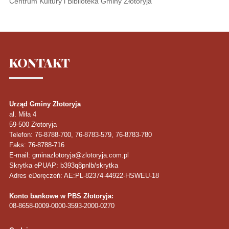
Centrum Kultury i Biblioteka Gminy Złotoryja
KONTAKT
Urząd Gminy Złotoryja
al. Miła 4
59-500
Złotoryja
Telefon
: 76-8788-700, 76-8783-579, 76-8783-780
Faks
: 76-8788-716
E-mail: gminazlotoryja@zlotoryja.com.pl
Skrytka ePUAP: b393q8pnlb/skrytka
Adres eDoręczeń: AE:PL-82374-44922-HSWEU-18
Konto bankowe w PBS Złotoryja:
08-8658-0009-0000-3593-2000-0270