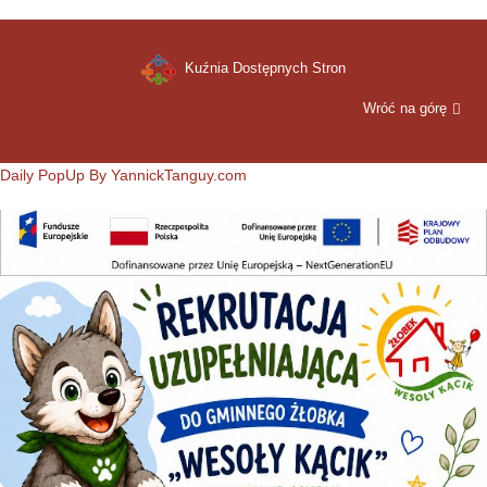
Kuźnia Dostępnych Stron
Wróć na górę
Daily PopUp By YannickTanguy.com