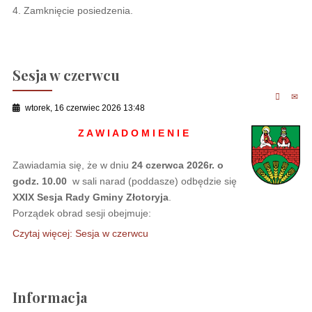
4. Zamknięcie posiedzenia.
Sesja w czerwcu
wtorek, 16 czerwiec 2026 13:48
Z A W I A D O M I E N I E
Zawiadamia się, że w dniu
24 czerwca 2026r. o
godz. 10.00
w sali narad (poddasze) odbędzie się
XXIX Sesja Rady Gminy Złotoryja
.
Porządek obrad sesji obejmuje:
Czytaj więcej: Sesja w czerwcu
Informacja