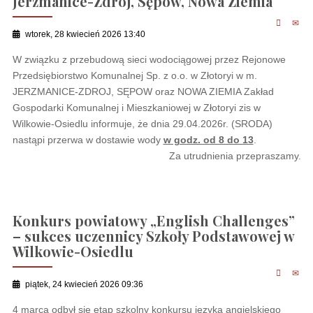
Jerzmanice-Zdrój, Sępów, Nowa Ziemia
wtorek, 28 kwiecień 2026 13:40
W związku z przebudową sieci wodociągowej przez Rejonowe
Przedsiębiorstwo Komunalnej Sp. z o.o. w Złotoryi w m.
JERZMANICE-ZDROJ, SĘPOW oraz NOWA ZIEMIA Zakład
Gospodarki Komunalnej i Mieszkaniowej w Złotoryi zis w
Wilkowie-Osiedlu informuje, że dnia 29.04.2026r. (SRODA)
nastąpi przerwa w dostawie wody
w godz. od 8 do 13
.
Za utrudnienia przepraszamy.
Konkurs powiatowy „English Challenges”
– sukces uczennicy Szkoły Podstawowej w
Wilkowie-Osiedlu
piątek, 24 kwiecień 2026 09:36
4 marca odbył się etap szkolny konkursu języka angielskiego