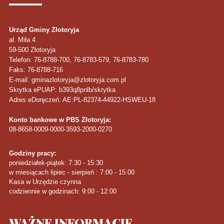
Urząd Gminy Złotoryja
al. Miła 4
59-500
Złotoryja
Telefon
: 76-8788-700, 76-8783-579, 76-8783-780
Faks
: 76-8788-716
E-mail: gminazlotoryja@zlotoryja.com.pl
Skrytka ePUAP: b393q8pnlb/skrytka
Adres eDoręczeń: AE:PL-82374-44922-HSWEU-18
Konto bankowe w PBS Złotoryja:
08-8658-0009-0000-3593-2000-0270
Godziny pracy:
poniedziałek-piątek: 7:30 - 15:30
w miesiącach lipiec - sierpień : 7:00 - 15:00
Kasa w Urzędzie czynna
codziennie w godzinach: 9:00 - 12:00
WAŻNE
INFORMACJE